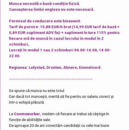
Munca necesită o bună condiție fizică.
Cunoașterea limbii engleze nu este necesară.
Permisul de conducere este binevenit.
Tarif de pornire: 15,88 EUR/h brut (14,99 EUR tarif de bază +
0,89 EUR supliment ADV fix) + supliment în ture 115% pentru
fiecare oră de muncă în cazul lucrului în modul în 2
schimburi,
Lucrați în modul 1 sau 2 schimburi 06.00-14.00, 14:00-
22:00.
Regiunea: Lelystad, Dronten, Almere, Emmeloord.
------------------------------------------------
Se spune că munca nu este totul.
Dar dacă tot muncești, merită să fie pentru un salariu corect și
într-o echipă plăcută.
La
Cosmoworker
, credem că fiecare ar trebui să câștige în
funcție de abilitățile sale.
De aproape 20 de ani conectăm candidații cu cele mai bune