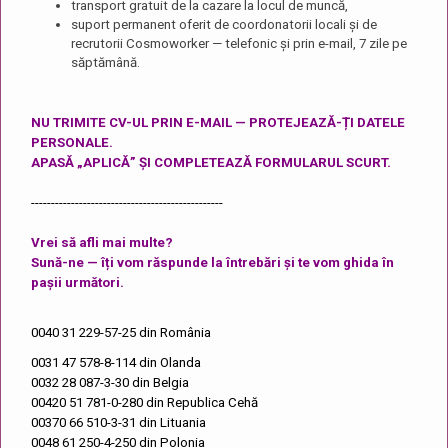
transport gratuit de la cazare la locul de muncă,
suport permanent oferit de coordonatorii locali și de
recrutorii Cosmoworker — telefonic și prin e-mail, 7 zile pe
săptămână.
NU TRIMITE CV-UL PRIN E-MAIL — PROTEJEAZĂ-ȚI DATELE
PERSONALE.
APASĂ „APLICĂ” ȘI COMPLETEAZĂ FORMULARUL SCURT.
------------------------------------------------
Vrei să afli mai multe?
Sună-ne — îți vom răspunde la întrebări și te vom ghida în
pașii următori.
0040 31 229-57-25
din România
0031 47 578-8-114
din Olanda
0032 28 087-3-30
din Belgia
00420 51 781-0-280
din Republica Cehă
00370 66 510-3-31
din Lituania
0048 61 250-4-250
din Polonia