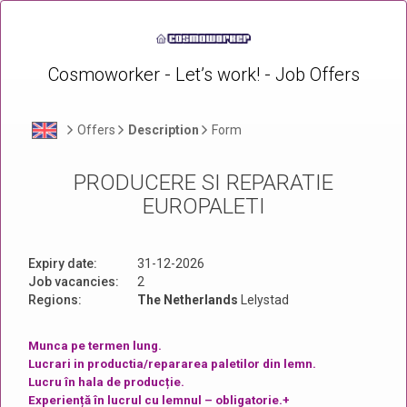
Cosmoworker - Let’s work! - Job Offers
Offers
Description
Form
PRODUCERE SI REPARATIE
EUROPALETI
Expiry date:
31-12-2026
Job vacancies:
2
Regions:
The Netherlands
Lelystad
Munca pe termen lung.
Lucrari in productia/repararea paletilor din lemn.
Lucru în hala de producție.
Experiență în lucrul cu lemnul – obligatorie.+