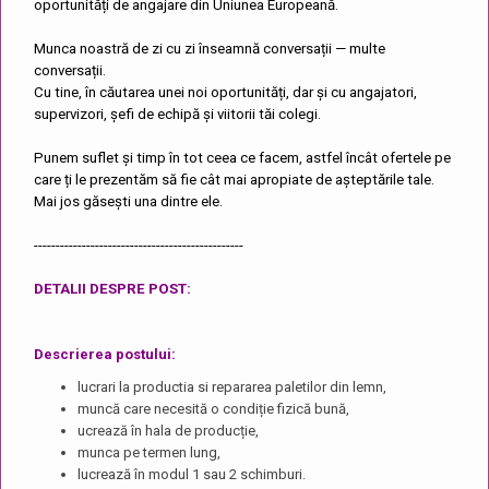
oportunități de angajare din Uniunea Europeană.
Munca noastră de zi cu zi înseamnă conversații — multe
conversații.
Cu tine, în căutarea unei noi oportunități, dar și cu angajatori,
supervizori, șefi de echipă și viitorii tăi colegi.
Punem suflet și timp în tot ceea ce facem, astfel încât ofertele pe
care ți le prezentăm să fie cât mai apropiate de așteptările tale.
Mai jos găsești una dintre ele.
------------------------------------------------
DETALII DESPRE POST:
Descrierea postului
:
lucrari la productia si repararea paletilor din lemn,
muncă care necesită o condiție fizică bună,
ucrează în hala de producție,
munca pe termen lung,
lucrează în modul 1 sau 2 schimburi.